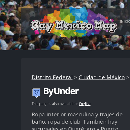
INICI
Distrito Federal
>
Ciudad de México
ByUnder
This page is also available in
English
.
Ropa interior masculina y trajes de
baño, ropa de club. También hay
sucursales en Querétaro y Puerto