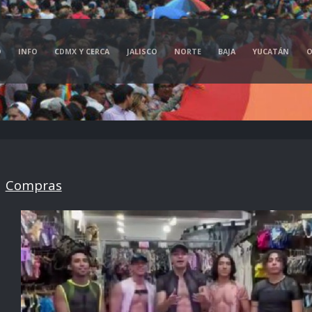
O
INFO
CDMX Y CERCA
JALISCO
NORTE
BAJA
YUCATÁN
O
>
Compras