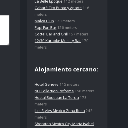
La Belle Epoque
112 meters
Cabaré-Tito Punto y Aparte
116
meters
Malva Club
120 meters
Papi Fun Bar
126 meters
Coctel Bar and Grill
157 meters
12:30 Karaoke Music y Bar
170
meters
Alojamiento cercano:
Hotel Geneve
115 meters
NH Collection Reforma
158 meters
Hostal Boutique La Tercia
173
meters
Ibis Styles Mexico Zona Rosa
243
meters
Sheraton Mexico City Maria Isabel