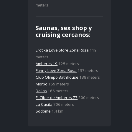
meters
Saunas, sex shop y
cruising cercanos:
Erotika Love Store Zona Rosa
119
meters
Amberes 19
125 meters
Funny Love Zona Rosa
137 meters
Club Olimpo Bathhouse
138 meters
Morbo
159 meters
Dallas
166 meters
El Ciber de Amberes 77
200 meters
La Casita
706 meters
Sodome
1.4 km