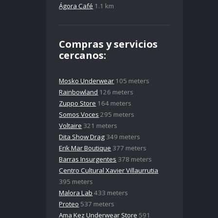
Ágora Café
1.1 km
Compras y servicios
cercanos:
Mosko Underwear
105 meters
Rainbowland
126 meters
Zuppo Store
164 meters
Somos Voces
295 meters
Voltaire
321 meters
Dita Show Drag
349 meters
Erik Mar Boutique
377 meters
Barras Insurgentes
378 meters
Centro Cultural Xavier Villaurrutia
395 meters
Malora Lab
433 meters
Proteo
537 meters
Ama Kez Underwear Store
591