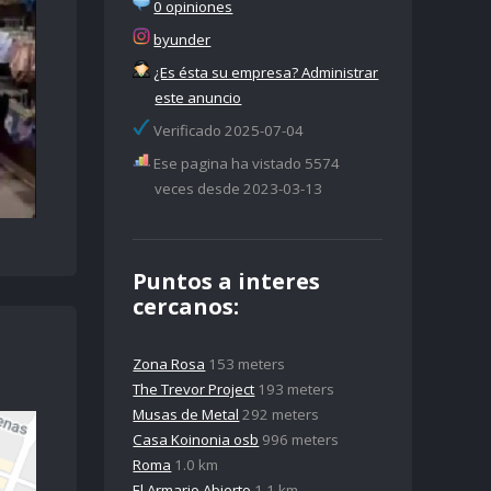
0 opiniones
byunder
¿Es ésta su empresa? Administrar
este anuncio
Verificado 2025-07-04
Ese pagina ha vistado 5574
veces desde 2023-03-13
Puntos a interes
cercanos:
Zona Rosa
153 meters
The Trevor Project
193 meters
Musas de Metal
292 meters
Casa Koinonia osb
996 meters
Roma
1.0 km
El Armario Abierto
1.1 km