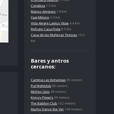
Condesa
1.5 km
Manos Amigues
2.8 km
Yaaj México
3.3 km
Vida Alegre Laetus Vitae
4.4 km
Refugio Casa Frida
8.5 km
Casa de las Muñecas Tiresias
15.2
km
Bares y antros
cercanos:
Cantina Las Bohemias
85 meters
Put Nightclub
86 meters
Miches Geis
98 meters
Kreyzy Pimpi's
99 meters
The Babilon Club
102 meters
Macho Dance Bar Vip
108 meters