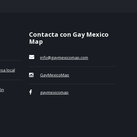
Contacta con Gay Mexico
Map
info@gaymexicomap.com
sa local
GayMexicoMap
ón
gaymexicomap