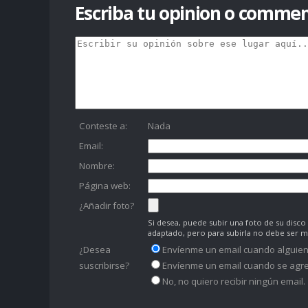
Escriba tu opinion o commen
Conteste a:
Nada
Email:
Nombre:
Página web:
¿Añadir foto?
Si desea, puede subir una foto de su dis
adaptado, pero para subirla no debe ser 
¿Desea
Envíenme un email cuando alguien
suscribirse?
Envíenme un email cuando se agre
No, no quiero recibir ningún email.