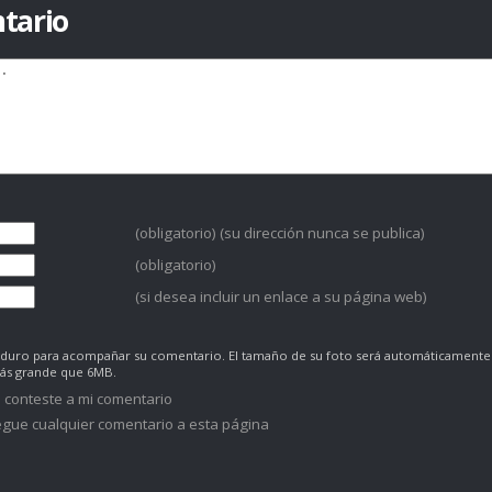
tario
(obligatorio) (su dirección nunca se publica)
(obligatorio)
(si desea incluir un enlace a su página web)
co duro para acompañar su comentario. El tamaño de su foto será automáticamente
más grande que 6MB.
 conteste a mi comentario
gue cualquier comentario a esta página