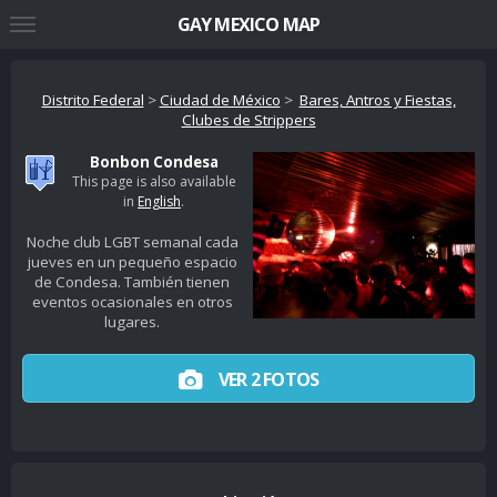
GAY MEXICO MAP
Distrito Federal
>
Ciudad de México
>
Bares, Antros y Fiestas,
Clubes de Strippers
Bonbon Condesa
This page is also available
in
English
.
Noche club LGBT semanal cada
jueves en un pequeño espacio
de Condesa. También tienen
eventos ocasionales en otros
lugares.
VER 2 FOTOS