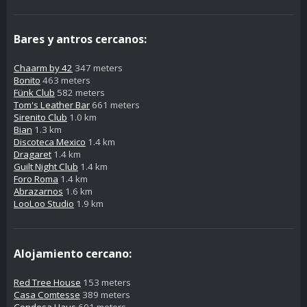
Bares y antros cercanos:
Chaarm by 42
347 meters
Bonito
463 meters
Fünk Club
582 meters
Tom's Leather Bar
661 meters
Sirenito Club
1.0 km
Bian
1.3 km
Discoteca Mexico
1.4 km
Dragaret
1.4 km
Guilt Night Club
1.4 km
Foro Roma
1.4 km
Abrazarnos
1.6 km
LooLoo Studio
1.9 km
Alojamiento cercano:
Red Tree House
153 meters
Casa Comtesse
389 meters
Condesa Haus
601 meters