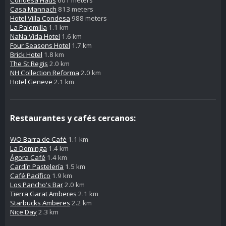
Casa Mannach
813 meters
Hotel Villa Condesa
988 meters
La Palomilla
1.1 km
NaNa Vida Hotel
1.6 km
Four Seasons Hotel
1.7 km
Brick Hotel
1.8 km
The St Regis
2.0 km
NH Collection Reforma
2.0 km
Hotel Geneve
2.1 km
Restaurantes y cafés cercanos:
WO Barra de Café
1.1 km
La Dominga
1.4 km
Ágora Café
1.4 km
Cardín Pastelería
1.5 km
Café Pacífico
1.9 km
Los Pancho's Bar
2.0 km
Tierra Garat Amberes
2.1 km
Starbucks Amberes
2.2 km
Nice Day
2.3 km