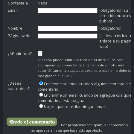
Conteste a:
Nada
Email:
(obligatorio) (su
dirección nunca se
publica)
Nombre:
(obligatorio)
Página web:
(si desea incluir un
enlace a su página
web)
¿Añadir foto?
Si desea, puede subir una foto de su disco duro para
acompañar su comentario. El tamaño de su foto será
automáticamente adaptado, pero para subirla no debe ser
más grande que 6MB.
¿Desea
Envíenme un email cuando alguien conteste a mi
suscribirse?
comentario
Envíenme un email cuando se agregue cualquier
comentario a esta página
No, no quiero recibir ningún email.
Por problemas con spam, su comentario
no aparecerá hasta que haya sido aprobado.