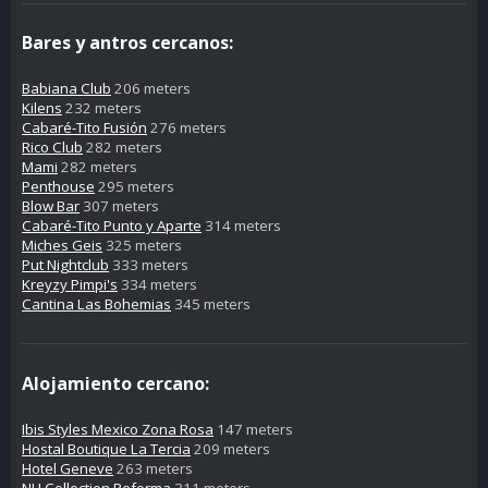
Bares y antros cercanos:
Babiana Club
206 meters
Kilens
232 meters
Cabaré-Tito Fusión
276 meters
Rico Club
282 meters
Mami
282 meters
Penthouse
295 meters
Blow Bar
307 meters
Cabaré-Tito Punto y Aparte
314 meters
Miches Geis
325 meters
Put Nightclub
333 meters
Kreyzy Pimpi's
334 meters
Cantina Las Bohemias
345 meters
Alojamiento cercano:
Ibis Styles Mexico Zona Rosa
147 meters
Hostal Boutique La Tercia
209 meters
Hotel Geneve
263 meters
NH Collection Reforma
311 meters