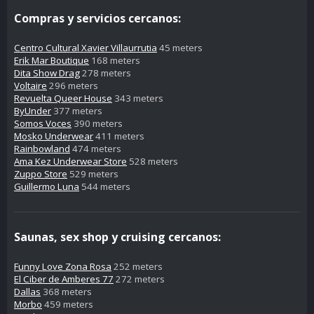
Compras y servicios cercanos:
Centro Cultural Xavier Villaurrutia
45 meters
Erik Mar Boutique
168 meters
Dita Show Drag
278 meters
Voltaire
296 meters
Revuelta Queer House
343 meters
ByUnder
377 meters
Somos Voces
390 meters
Mosko Underwear
411 meters
Rainbowland
474 meters
Ama Kez Underwear Store
528 meters
Zuppo Store
529 meters
Guillermo Luna
544 meters
Saunas, sex shop y cruising cercanos:
Funny Love Zona Rosa
252 meters
El Ciber de Amberes 77
272 meters
Dallas
368 meters
Morbo
459 meters