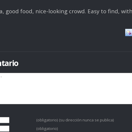
, good food, nice-looking crowd. Easy to find, wit
tario
(obligatorio) (su dirección nunca se publica)
(obligatorio)