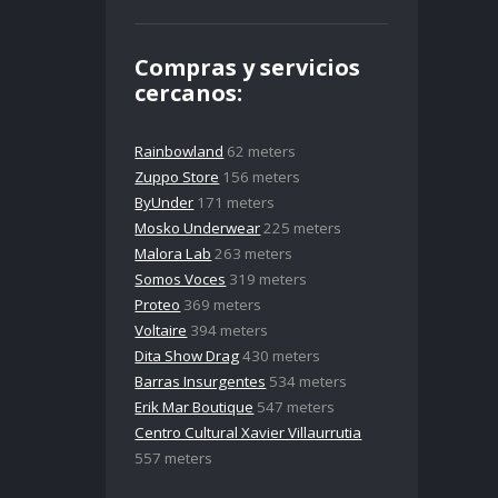
Compras y servicios
cercanos:
Rainbowland
62 meters
Zuppo Store
156 meters
ByUnder
171 meters
Mosko Underwear
225 meters
Malora Lab
263 meters
Somos Voces
319 meters
Proteo
369 meters
Voltaire
394 meters
Dita Show Drag
430 meters
Barras Insurgentes
534 meters
Erik Mar Boutique
547 meters
Centro Cultural Xavier Villaurrutia
557 meters