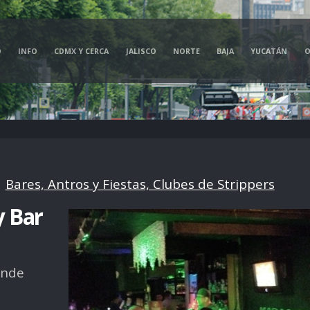
O
INFO
CDMX Y CERCA
JALISCO
NORTE
BAJA
YUCATÁN
O
>
Bares, Antros y Fiestas, Clubes de Strippers
y Bar
onde