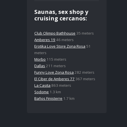
Saunas, sex shop y
cruising cercanos:
Club Olimpo Bathhouse
35 meters
Amberes 19
46 meters
Erotika Love Store Zona Rosa
51
meters
Morbo
115 meters
Dallas
211 meters
Funny Love Zona Rosa
282 meters
El Ciber de Amberes 77
367 meters
La Casita
863 meters
Sodome
1.3 km
Baños Finisterre
1.7 km