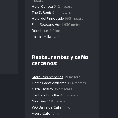
meters
Hotel Carlota
512 meters
The St Regis
644 meters
Hotel del Principado
665 meters
Four Seasons Hotel
956 meters
Brick Hotel
1.0 km
La Palomilla
1.2 km
Restaurantes y cafés
cercanos:
Starbucks Amberes
39 meters
Tierra Garat Amberes
114 meters
Café Pacífico
362 meters
Los Pancho's Bar
400 meters
Nice Day
618 meters
WO Barra de Café
1.1 km
Ágora Café
1.1 km