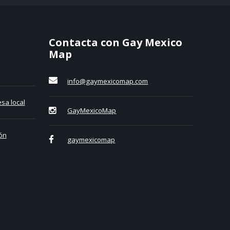
Contacta con Gay Mexico
Map
info@gaymexicomap.com
sa local
GayMexicoMap
ón
gaymexicomap