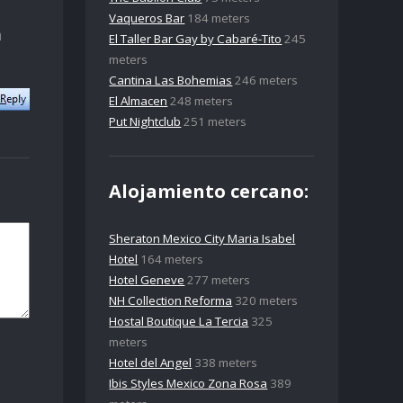
Vaqueros Bar
184 meters
h
El Taller Bar Gay by Cabaré-Tito
245
meters
Cantina Las Bohemias
246 meters
El Almacen
248 meters
Put Nightclub
251 meters
Alojamiento cercano:
Sheraton Mexico City Maria Isabel
Hotel
164 meters
Hotel Geneve
277 meters
NH Collection Reforma
320 meters
Hostal Boutique La Tercia
325
meters
Hotel del Angel
338 meters
Ibis Styles Mexico Zona Rosa
389