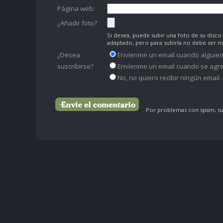
Página web:
¿Añadir foto?
Si desea, puede subir una foto de su dis
adaptado, pero para subirla no debe ser 
¿Desea
Envíenme un email cuando alguien
suscribirse?
Envíenme un email cuando se agre
No, no quiero recibir ningún email.
Por problemas con spam, su 