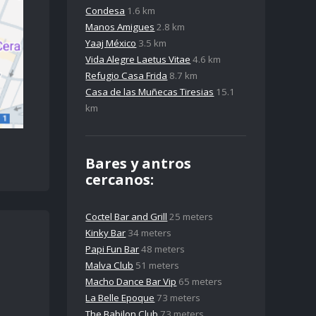
Condesa
1.6 km
Manos Amigues
2.8 km
Yaaj México
3.5 km
Vida Alegre Laetus Vitae
4.6 km
Refugio Casa Frida
8.7 km
Casa de las Muñecas Tiresias
15.1
km
Bares y antros
cercanos:
Coctel Bar and Grill
25 meters
Kinky Bar
34 meters
Papi Fun Bar
48 meters
Malva Club
51 meters
Macho Dance Bar Vip
65 meters
La Belle Epoque
73 meters
The Babilon Club
73 meters