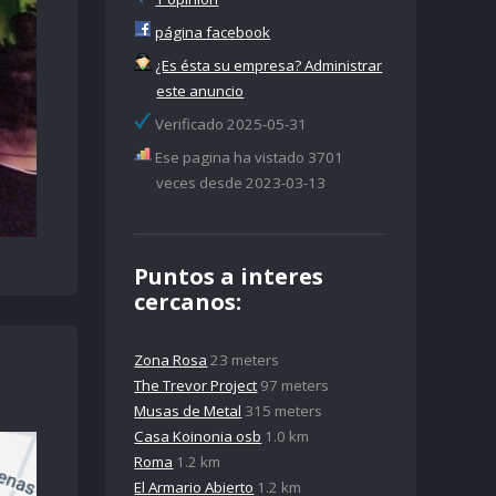
página facebook
¿Es ésta su empresa? Administrar
este anuncio
Verificado 2025-05-31
Ese pagina ha vistado 3701
veces desde 2023-03-13
Puntos a interes
cercanos:
Zona Rosa
23 meters
The Trevor Project
97 meters
Musas de Metal
315 meters
Casa Koinonia osb
1.0 km
Roma
1.2 km
El Armario Abierto
1.2 km