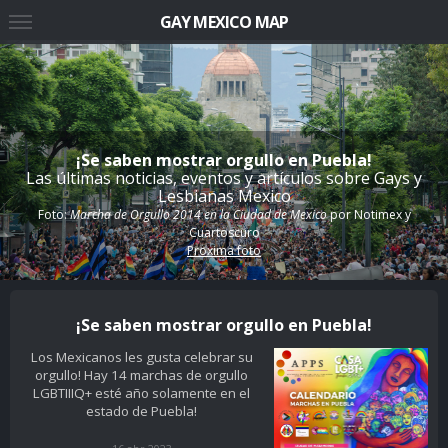
GAY MEXICO MAP
¡Se saben mostrar orgullo en Puebla!
Las últimas noticias, eventos y artículos sobre Gays y
Lesbianas Mexico
Foto:
Marcha de Orgullo 2014 en la Ciudad de Mexico
por
Notimex y
Cuartoscuro
Proxima foto
¡Se saben mostrar orgullo en Puebla!
Los Mexicanos les gusta celebrar su
orgullo! Hay 14 marchas de orgullo
LGBTIIIQ+ esté año solamente en el
estado de Puebla!