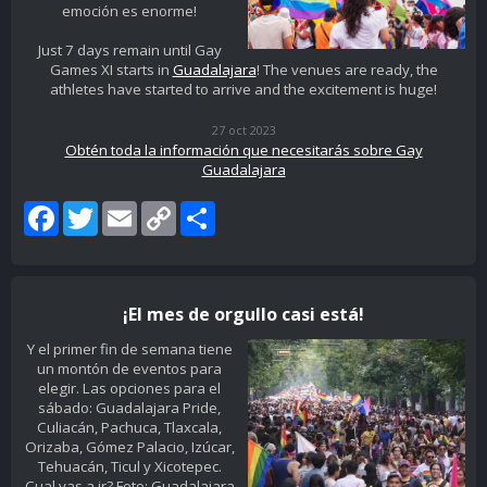
emoción es enorme!
Just 7 days remain until Gay
Games XI starts in
Guadalajara
! The venues are ready, the
athletes have started to arrive and the excitement is huge!
27 oct 2023
Obtén toda la información que necesitarás sobre Gay
Guadalajara
Facebook
Twitter
Email
Copy
Share
Link
¡El mes de orgullo casi está!
Y el primer fin de semana tiene
un montón de eventos para
elegir. Las opciones para el
sábado: Guadalajara Pride,
Culiacán, Pachuca, Tlaxcala,
Orizaba, Gómez Palacio, Izúcar,
Tehuacán, Ticul y Xicotepec.
Cual vas a ir? Foto: Guadalajara