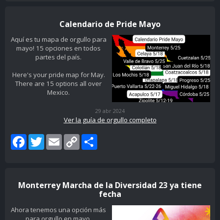
Calendario de Pride Mayo
Aquí es tu mapa de orgullo para
mayo! 15 opciones en todos
partes del país.
Here's your pride map for May.
There are 15 options all over
Mexico.
29 abr 2024
Ver la guía de orgullo completo
Facebook
Twitter
Email
Copy
Share
Link
Monterrey Marcha de la Diversidad 23 ya tiene
fecha
Ahora tenemos una opción más
para orgullo en mayo.