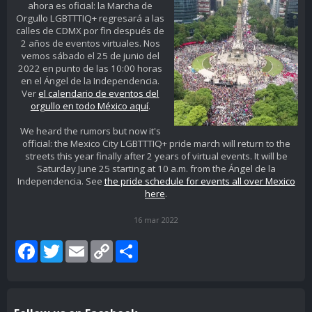
ahora es oficial: la Marcha de
Orgullo LGBTTTIQ+ regresará a las
calles de CDMX por fin después de
2 años de eventos virtuales. Nos
vemos sábado el 25 de junio del
2022 en punto de las 10:00 horas
en el Ángel de la Independencia.
Ver
el calendario de eventos del
orgullo en todo México aquí
.
We heard the rumors but now it's
official: the Mexico City LGBTTTIQ+ pride march will return to the
streets this year finally after 2 years of virtual events. It will be
Saturday June 25 starting at 10 a.m. from the Ángel de la
Independencia. See
the pride schedule for events all over Mexico
here
.
16 mar 2022
Facebook
Twitter
Email
Copy
Share
Link