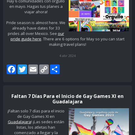
Hay 6 comunidades con orgullo
en mayo. Hagas tus planes a
viajar ahora!
Pride season is almost here. We
already have dates for 33
prides all over Mexico. See
our
pride guide here
. There are 6 options for May so you can start
making travel plans!
4 abr 2024
Facebook
Twitter
Email
Copy
Share
Link
Faltan 7 Días Para el Inicio de Gay Games XI en
Guadalajara
¡Faltan solo 7 días para el inicio
de Gay Games XI en
Guadalajara
! ¡Las sedes están
listas, los atletas han
comenzado a llegar y la