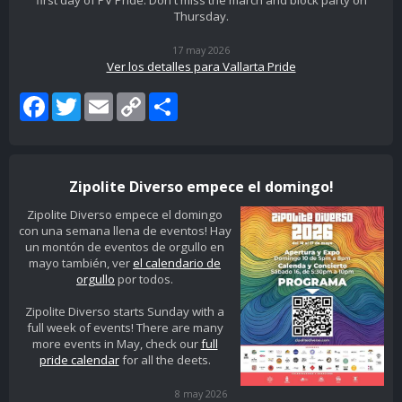
first day of PV Pride. Don't miss the march and block party on
Thursday.
17 may 2026
Ver los detalles para Vallarta Pride
Facebook
Twitter
Email
Copy
Share
Link
Zipolite Diverso empece el domingo!
Zipolite Diverso empece el domingo
con una semana llena de eventos! Hay
un montón de eventos de orgullo en
mayo también, ver
el calendario de
orgullo
por todos.
Zipolite Diverso starts Sunday with a
full week of events! There are many
more events in May, check our
full
pride calendar
for all the deets.
8 may 2026