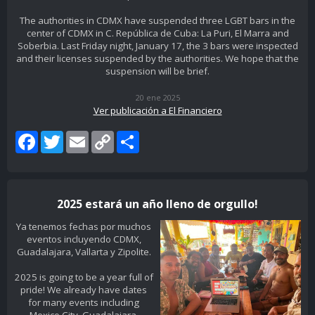
The authorities in CDMX have suspended three LGBT bars in the
center of CDMX in C. República de Cuba: La Puri, El Marra and
Soberbia. Last Friday night, January 17, the 3 bars were inspected
and their licenses suspended by the authorities. We hope that the
suspension will be brief.
20 ene 2025
Ver publicación a El Financiero
Facebook
Twitter
Email
Copy
Share
Link
2025 estará un año lleno de orgullo!
Ya tenemos fechas por muchos
eventos incluyendo CDMX,
Guadalajara, Vallarta y Zipolite.
2025 is going to be a year full of
pride! We already have dates
for many events including
Mexico City, Guadalajara,