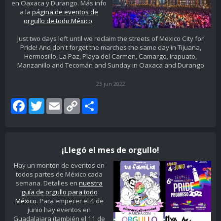
en Oaxaca y Durango. Más info
a la
página de eventos de
orgullo de todo México
.
Just two days left until we reclaim the streets of Mexico City for
Pride! And don't forget the marches the same day in Tijuana,
Hermosillo, La Paz, Playa del Carmen, Camargo, Irapuato,
Manzanillo and Tecomán and Sunday in Oaxaca and Durango
23 jun 2022
Facebook
Twitter
Email
Copy
Share
Link
¡Llegó el mes de orgullo!
Hay un montón de eventos en
todos partes de México cada
semana. Detalles en
nuestra
guía de orgullo para todo
México
. Para empecer el 4 de
junio hay eventos en
Guadalajara (también el 11 de