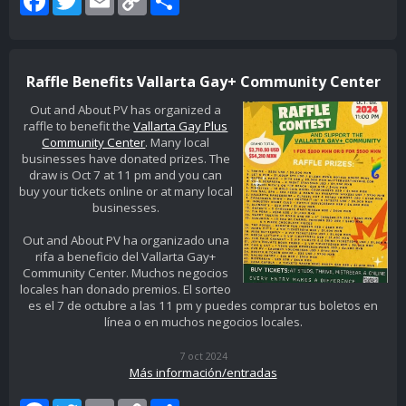
Link
Raffle Benefits Vallarta Gay+ Community Center
Out and About PV has organized a
raffle to benefit the
Vallarta Gay Plus
Community Center
. Many local
businesses have donated prizes. The
draw is Oct 7 at 11 pm and you can
buy your tickets online or at many local
businesses.
Out and About PV ha organizado una
rifa a beneficio del Vallarta Gay+
Community Center. Muchos negocios
locales han donado premios. El sorteo
es el 7 de octubre a las 11 pm y puedes comprar tus boletos en
línea o en muchos negocios locales.
7 oct 2024
Más información/entradas
Facebook
Twitter
Email
Copy
Share