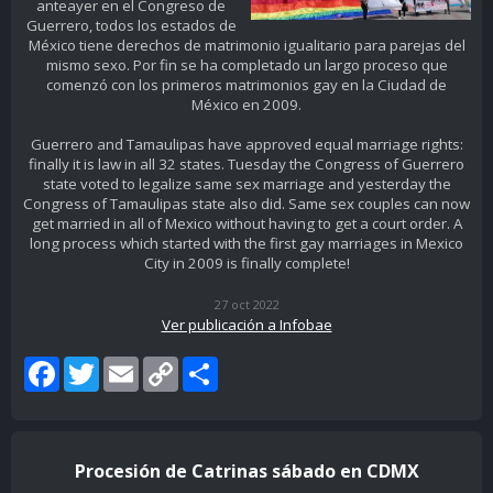
anteayer en el Congreso de
Guerrero, todos los estados de
México tiene derechos de matrimonio igualitario para parejas del
mismo sexo. Por fin se ha completado un largo proceso que
comenzó con los primeros matrimonios gay en la Ciudad de
México en 2009.
Guerrero and Tamaulipas have approved equal marriage rights:
finally it is law in all 32 states. Tuesday the Congress of Guerrero
state voted to legalize same sex marriage and yesterday the
Congress of Tamaulipas state also did. Same sex couples can now
get married in all of Mexico without having to get a court order. A
long process which started with the first gay marriages in Mexico
City in 2009 is finally complete!
27 oct 2022
Ver publicación a Infobae
Facebook
Twitter
Email
Copy
Share
Link
Procesión de Catrinas sábado en CDMX