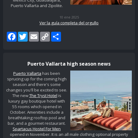
Puerto Vallarta and Zipolite.
10 ene 2025
Ver la guía completa del orgullo
Facebook
Twitter
Email
Copy
Share
Link
Puerto Vallarta high season news
Puerto Vallarta
has been
sprucing up for the coming high
season and there's some
changes you'll be excited to see.
The new
The Tryst Hotel
is
luxury gay boutique hotel with
55 rooms which opened in
October. Amenities include a
breathtaking rooftop pool and
bar, and a gourmet restaurant.
Spartacus Hostel For Men
opened in November. It is an all male clothing optional property