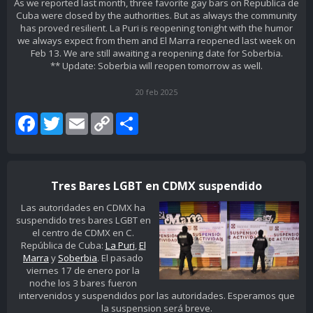
As we reported last month, three favorite gay bars on Republica de
Cuba were closed by the authorities. But as always the community
has proved resilient. La Puri is reopening tonight with the humor
we always expect from them and El Marra reopened last week on
Feb 13. We are still awaiting a reopening date for Soberbia.
** Update: Soberbia will reopen tomorrow as well.
20 feb 2025
Facebook
Twitter
Email
Copy
Share
Link
Tres Bares LGBT en CDMX suspendido
Las autoridades en CDMX ha
suspendido tres bares LGBT en
el centro de CDMX en C.
República de Cuba:
La Puri
,
El
Marra
y
Soberbia
. El pasado
viernes 17 de enero por la
noche los 3 bares fueron
intervenidos y suspendidos por las autoridades. Esperamos que
la suspension será breve.