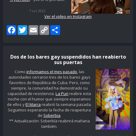
7 oct 2025
Ver el video en Instagram
Facebook
Twitter
Email
Copy
Share
Link
Dos de los bares gay suspendidos han reabierto
sus puertas
Como
informamos el mes pasado
, las
autoridades cerraron tres de los bares gays
favoritos de República de Cuba. Pero, como
siempre, la comunidad ha demostrado su
capacidad de resistencia.
La Puri
reabre esta
noche con el humor que siempre esperamos
de ellos y
El Marra
reabrió la semana pasada.
Seguimos esperando la fecha de reapertura
de
Soberbia
.
** Actualización: Soberbía reabrirá mañana
también.