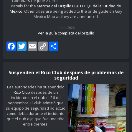
calendars for June 27. Full
details for the
Marcha del Orgullo LGBTTTIQ+ de la Ciudad de
México
. Other cities are being added to the pride guide on Gay
Mexico Map as they are announced.
1 ene 2026
Ver la guía completa del orgullo
Facebook
Twitter
Email
Copy
Share
Link
Suspenden el Rico Club después de problemas de
seguridad
Las autoridades ha suspendido
Rico Club
después de un
incidente en el club el 26 de
septiembre. El club admitió que
su equipo de seguridad no actuó
como debía durante el incidente
que el club dijo que fue una riña
entre clientes.