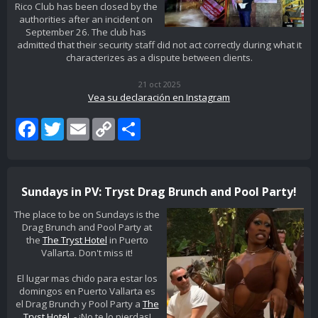
Rico Club has been closed by the
authorities after an incident on
September 26. The club has
admitted that their security staff did not act correctly during what it
characterizes as a dispute between clients.
21 oct 2025
Vea su declaración en Instagram
Facebook
Twitter
Email
Copy
Share
Link
Sundays in PV: Tryst Drag Brunch and Pool Party!
The place to be on Sundays is the
Drag Brunch and Pool Party at
the
The Tryst Hotel
in Puerto
Vallarta. Don't miss it!
El lugar mas chido para estar los
domingos en Puerto Vallarta es
el Drag Brunch y Pool Party a
The
Tryst Hotel
. - ¡No te lo pierdas!