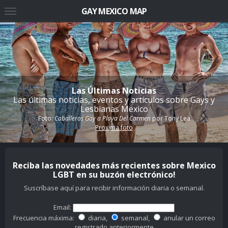
GAY MEXICO MAP
Las Últimas Noticias
Las últimas noticias, eventos y artículos sobre Gays y
Lesbianas Mexico
Foto:
Caballeros Gay a Playa Del Carmen
por
Tony Lea
Proxima foto
Reciba las novedades más recientes sobre Mexico
LGBT en su buzón electrónico!
Suscríbase aquí para recibir información diaria o semanal.
Email:
Frecuencia máxima:
diaria,
semanal,
anular un correo
registrado anteriormente