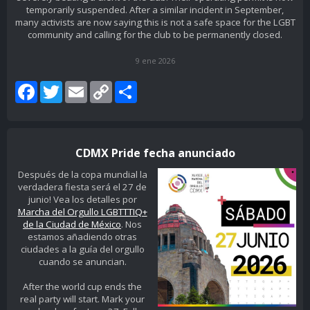
temporarily suspended. After a similar incident in September,
many activists are now saying this is not a safe space for the LGBT
community and calling for the club to be permanently closed.
9 ene 2026
Facebook
Twitter
Email
Copy
Share
Link
CDMX Pride fecha anunciado
Después de la copa mundial la
verdadera fiesta será el 27 de
junio! Vea los detalles por
Marcha del Orgullo LGBTTTIQ+
de la Ciudad de México
. Nos
estamos añadiendo otras
ciudades a la guía del orgullo
cuando se anuncian.
After the world cup ends the
real party will start. Mark your