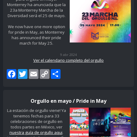
Monterrey ha anunciada que la
23a Monterrey Marcha de la
Diversidad será el 25 de mayo.
We now have one more option
for pride in May, as Monterrey
has announced their pride
march for May 25.
9 abr 2024
Ver el calendario completo del orgullo
Facebook
Twitter
Email
Copy
Share
Link
Orgullo en mayo / Pride in May
La estación de orgullo viene! Ya
tenemos fechas para 33
celebraciones de orgullo en
todos partes en México, ver
nuestra guía de orgullo aqui
.