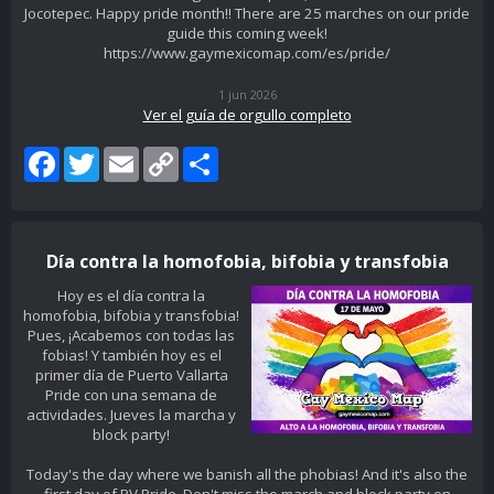
Jocotepec. Happy pride month!! There are 25 marches on our pride
guide this coming week!
https://www.gaymexicomap.com/es/pride/
1 jun 2026
Ver el guía de orgullo completo
Facebook
Twitter
Email
Copy
Share
Link
Día contra la homofobia, bifobia y transfobia
Hoy es el día contra la
homofobia, bifobia y transfobia!
Pues, ¡Acabemos con todas las
fobias! Y también hoy es el
primer día de Puerto Vallarta
Pride con una semana de
actividades. Jueves la marcha y
block party!
Today's the day where we banish all the phobias! And it's also the