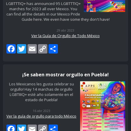
LGBTTTIQ+ has announced 95 LGBTTTIQ+
marches for 2023 all over Mexico. You
can find all the details in our Mexico Pride
Guide here. We even have some they don't have!
29 abr 2023
Ver la Guía de Orgullo de Todo México
Facebook
Twitter
Email
Copy
Share
Link
¡Se saben mostrar orgullo en Puebla!
Los Mexicanos les gusta celebrar su
orgullo! Hay 14 marchas de orgullo
LGBTIIIQ+ esté año solamente en el
estado de Puebla!
16 abr 2023
Ver la guía de orgullo para todo México
Facebook
Twitter
Email
Copy
Share