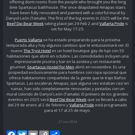
offering dorm rooms from the people who brought you the long
time Spartacus bathhouse. The once dilapidated Amapas stairs
have been fully renovated and painted with a colorful mural by
Danyol León (Tamale). The first of the big events in 2025 will be the
Beef Dip Bear Week
taking place Jan 29-Feb 2 and
Vallarta Pride
is
set for May 17-25.
Puerto Vallarta
se ha estado preparando para la próxima
temporada alta y hay algunos cambios que te entusiasmará ver. El
nuevo
The Tryst Hotel
es un hotel boutique gay de lujo con 55
habitaciones que abrió en octubre. Las comodidades incluyen una
impresionante piscina y bar en la azotea y un restaurante
gourmet.
Spartacus Hostel For Men
abrió en noviembre. Es una
propiedad exclusivamente para hombres con ropa opcional que
ofrece habitaciones compartidas de la gente que te trajo Baños
Spartacus. Las escaleras Amapas, que alguna vez estaban casí en
ruinas, han sido completamente renovadas y pintadas con un
mural colorido de Danyol León (Tamale). El primero de los grandes
eventos en 2025 será
Beef Dip Bear Week
que se llevará a cabo
del 29 de enero al 2 de febrero y
Vallarta Pride
está programado
para el 17 al 25 de mayo.
27 nov 2024
Facebook
Twitter
Email
Copy
Share