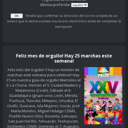
Idioma preferida:
Tendrá que confirmar su dirección del correo a través de un
enlace que le vamos a enviar a su buzón electrónico antes de completar la
suscripción.
Feliz mes de orgullo! Hay 25 marchas este
semana!
Feliz més del orgullo! Y hay un montón de
marchas este semana para celebrar! Hay
25 en nuestra guía de orgullo! Miercoles el
3: La Chona. Viernes el 5: Ciudad Madero y
Matamoros (Coah), Sábado el 6:
Guadalajara (grupo uno), León, Mérida,
Pachuca, Tlaxcala, Metepec, Orizaba, El
Grullo, Guasave, Isla Mujeres, Izucar, José
María Morelos, Miguel Hidalgo CDMX,
Pueblo Nuevo (Gto), Rosarita, Sahuayo,
San Juan Del Río, Tehuacán, Teoloyucan,
Xochimilco CDMX. Domingo el 7: Acapulco,