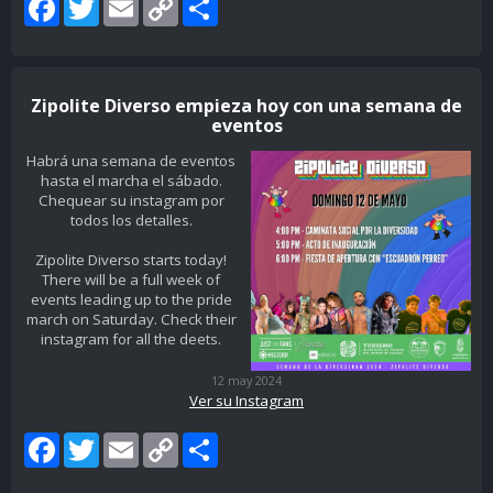
Link
Zipolite Diverso empieza hoy con una semana de
eventos
Habrá una semana de eventos
hasta el marcha el sábado.
Chequear su instagram por
todos los detalles.
Zipolite Diverso starts today!
There will be a full week of
events leading up to the pride
march on Saturday. Check their
instagram for all the deets.
12 may 2024
Ver su Instagram
Facebook
Twitter
Email
Copy
Share
Link