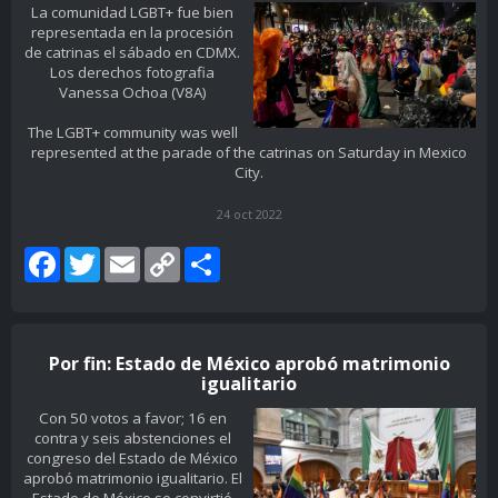
La comunidad LGBT+ fue bien
representada en la procesión
de catrinas el sábado en CDMX.
Los derechos fotografia
Vanessa Ochoa (V8A)
The LGBT+ community was well
represented at the parade of the catrinas on Saturday in Mexico
City.
24 oct 2022
Facebook
Twitter
Email
Copy
Share
Link
Por fin: Estado de México aprobó matrimonio
igualitario
Con 50 votos a favor; 16 en
contra y seis abstenciones el
congreso del Estado de México
aprobó matrimonio igualitario. El
Estado de México se convirtió