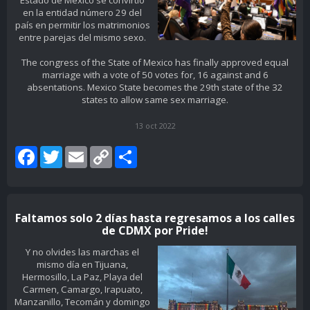
en la entidad número 29 del
país en permitir los matrimonios
entre parejas del mismo sexo.
The congress of the State of Mexico has finally approved equal
marriage with a vote of 50 votes for, 16 against and 6
absentations. Mexico State becomes the 29th state of the 32
states to allow same sex marriage.
13 oct 2022
Facebook
Twitter
Email
Copy
Share
Link
Faltamos solo 2 días hasta regresamos a los calles
de CDMX por Pride!
Y no olvides las marchas el
mismo día en Tijuana,
Hermosillo, La Paz, Playa del
Carmen, Camargo, Irapuato,
Manzanillo, Tecomán y domingo