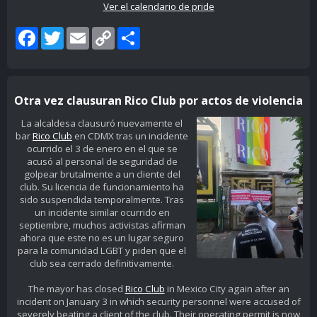
Ver el calendario de pride
Facebook
Twitter
Email
Copy
Share
Link
Otra vez clausuran Rico Club por actos de violencia
La alcaldesa clausuró nuevamente el
bar
Rico Club
en CDMX tras un incidente
ocurrido el 3 de enero en el que se
acusó al personal de seguridad de
golpear brutalmente a un cliente del
club. Su licencia de funcionamiento ha
sido suspendida temporalmente. Tras
un incidente similar ocurrido en
septiembre, muchos activistas afirman
ahora que este no es un lugar seguro
para la comunidad LGBT y piden que el
club sea cerrado definitivamente.
The mayor has closed
Rico Club
in Mexico City again after an
incident on January 3 in which security personnel were accused of
severely beating a client of the club. Their operating permit is now