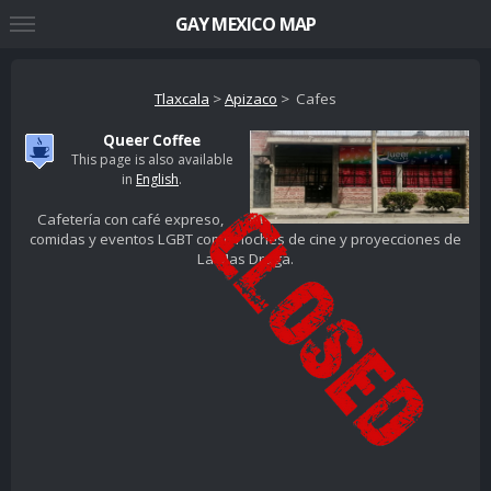
GAY MEXICO MAP
Tlaxcala
>
Apizaco
> Cafes
Queer Coffee
This page is also available
in
English
.
Cafetería con café expreso,
comidas y eventos LGBT como noches de cine y proyecciones de
La Mas Draga.