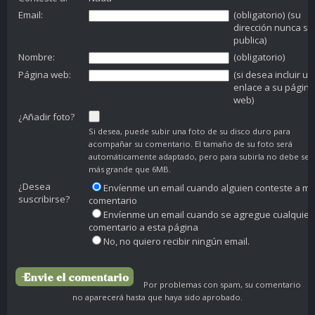
Email:
(obligatorio) (su
dirección nunca se
publica)
Nombre:
(obligatorio)
Página web:
(si desea incluir un
enlace a su página
web)
¿Añadir foto?
Si desea, puede subir una foto de su disco duro para
acompañar su comentario. El tamaño de su foto será
automáticamente adaptado, pero para subirla no debe ser
más grande que 6MB.
¿Desea
Envíenme un email cuando alguien conteste a mi
suscribirse?
comentario
Envíenme un email cuando se agregue cualquier
comentario a esta página
No, no quiero recibir ningún email.
Por problemas con spam, su comentario
no aparecerá hasta que haya sido aprobado.