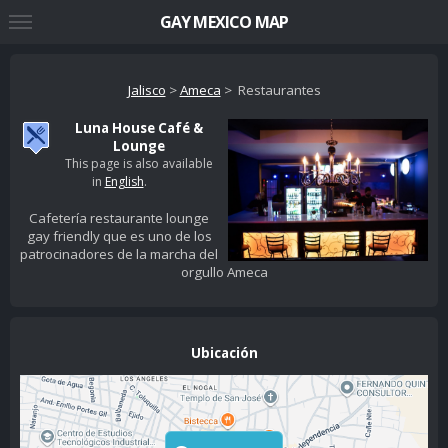
GAY MEXICO MAP
Jalisco
>
Ameca
> Restaurantes
Luna House Café &
Lounge
This page is also available
in
English
.
Cafetería restaurante lounge
gay friendly que es uno de los
patrocinadores de la marcha del
orgullo Ameca
Ubicación