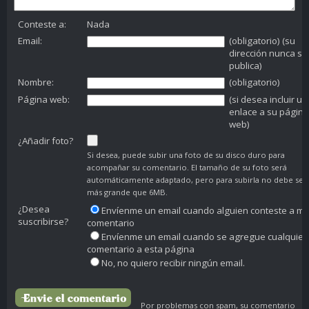
Conteste a:
Nada
Email:
(obligatorio) (su
dirección nunca se
publica)
Nombre:
(obligatorio)
Página web:
(si desea incluir un
enlace a su página
web)
¿Añadir foto?
Si desea, puede subir una foto de su disco duro para
acompañar su comentario. El tamaño de su foto será
automáticamente adaptado, pero para subirla no debe ser
más grande que 6MB.
¿Desea
Envíenme un email cuando alguien conteste a mi
suscribirse?
comentario
Envíenme un email cuando se agregue cualquier
comentario a esta página
No, no quiero recibir ningún email.
Por problemas con spam, su comentario