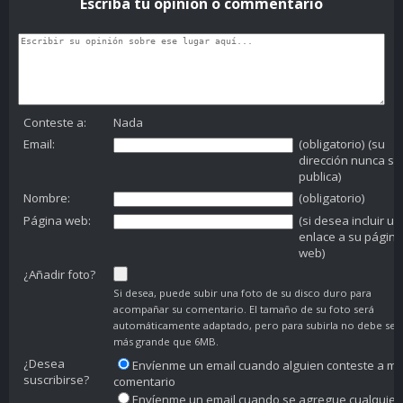
Escriba tu opinion o commentario
Conteste a:
Nada
Email:
(obligatorio) (su
dirección nunca se
publica)
Nombre:
(obligatorio)
Página web:
(si desea incluir un
enlace a su página
web)
¿Añadir foto?
Si desea, puede subir una foto de su disco duro para
acompañar su comentario. El tamaño de su foto será
automáticamente adaptado, pero para subirla no debe ser
más grande que 6MB.
¿Desea
Envíenme un email cuando alguien conteste a mi
suscribirse?
comentario
Envíenme un email cuando se agregue cualquier