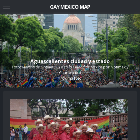
GAY MEXICO MAP
Aguascalientes ciudad y estado
Foto:
Marcha de Orgullo 2014 en la Ciudad de Mexico
por
Notimex y
Cuartoscuro
Próxima foto