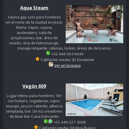
Aqua Steam
Sauna gay solo para hombres
en el norte de la ciudad en Jesús
María. Vapor, sauna,
asoleadero, sala de
proyecciones, bar, área de
snacks, tina de hidromasaje,
masaje relajante, cabinas, locker, áreas de descanso.
+52 449 963 6644
Califación media: 92 Excelente
Ver en la mapa
Vagón 609
Lugar intimo para hombres 18+
con lockers, regaderas, vapor,
masaje, jacuzzi caliente, alberca
templada, bar. De los creadores
de Bear Bar Casa Danzante.
+52 449 227 3608
Califación media: 86 Muy Bueno