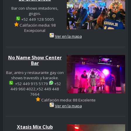
Bar con shows imitadores,
gogos.
+52 449 128 5005
Califación media: 98
Excepcional
Ver en la mapa
No Name Show Center
Bar
Bar, antro y restaurante gay con
shows travestís y karaoke.
+52 449 915 5179
+52
449 960 4022,+52 449 448
7664
Califación media: 88 Excelente
Ver en la mapa
Xtasis Mix Club