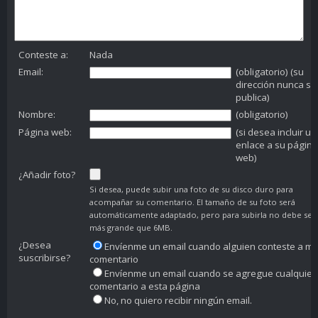
Conteste a:
Nada
Email:
(obligatorio) (su
dirección nunca se
publica)
Nombre:
(obligatorio)
Página web:
(si desea incluir un
enlace a su página
web)
¿Añadir foto?
Si desea, puede subir una foto de su disco duro para
acompañar su comentario. El tamaño de su foto será
automáticamente adaptado, pero para subirla no debe ser
más grande que 6MB.
¿Desea
Envíenme un email cuando alguien conteste a mi
suscribirse?
comentario
Envíenme un email cuando se agregue cualquier
comentario a esta página
No, no quiero recibir ningún email.