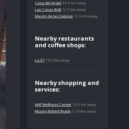
Casa del Angel
10.6 km away
Las Casas BnB
12.5 km away
Mesón de las Delicias
12.6 km away
Nearby restaurants
and coffee shops:
La 57
19.5 km away
Nearby shopping and
services:
AHF Wellness Center
10.5 km away
Museo Robert Brady
12.8 km away