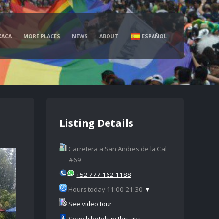
XACA
MORE PLACES
NEWS
ABOUT
ESPAÑOL
Listing Details
Carretera a San Andres de la Cal
#69
+52 777 162 1188
Hours today 11:00-21:30
▼
See video tour
Search hotels in this city