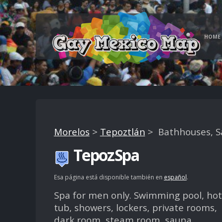
HOME
Morelos
>
Tepoztlán
> Bathhouses, Sa
TepozSpa
Esa página está disponible también en
español
.
Spa for men only. Swimming pool, hot
tub, showers, lockers, private rooms,
dark room, steam room, sauna,